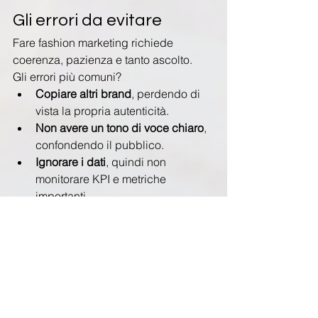
Gli errori da evitare
Fare fashion marketing richiede 
coerenza, pazienza e tanto ascolto.
Gli errori più comuni?
Copiare altri brand
, perdendo di 
vista la propria autenticità.
Non avere un tono di voce chiaro
, 
confondendo il pubblico.
Ignorare i dati
, quindi non 
monitorare KPI e metriche 
importanti.
Ogni scelta deve essere ragionata e 
misurabile: un post che genera mille 
like ma nessuna conversione può 
sembrare un successo, ma spesso non 
lo è.