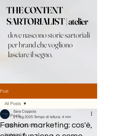
THE CONTENT
SARTORIALIST | atelier
dove nascono storie sartoriali
per brand che vogliono
lasciare il segno.
Post
All Posts
Sara Coppola
All Posts
21 lug 2025
Tempo di lettura: 4 min
Fashion marketing: cos'è,
what's in my bag
fashion biz