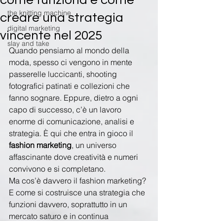
come funziona e come
the knitting machine
creare una strategia
digital marketing
vincente nel 2025
slay and take
Quando pensiamo al mondo della 
moda, spesso ci vengono in mente 
passerelle luccicanti, shooting 
fotografici patinati e collezioni che 
fanno sognare. Eppure, dietro a ogni 
capo di successo, c’è un lavoro 
enorme di comunicazione, analisi e 
strategia. È qui che entra in gioco il 
fashion marketing
, un universo 
affascinante dove creatività e numeri 
convivono e si completano.
Ma cos’è davvero il fashion marketing? 
E come si costruisce una strategia che 
funzioni davvero, soprattutto in un 
mercato saturo e in continua 