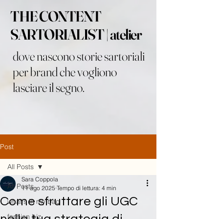
THE CONTENT
SARTORIALIST | atelier
dove nascono storie sartoriali
per brand che vogliono
lasciare il segno.
Post
All Posts
Sara Coppola
All Posts
11 ago 2025
Tempo di lettura: 4 min
Come sfruttare gli UGC
what's in my bag
fashion biz