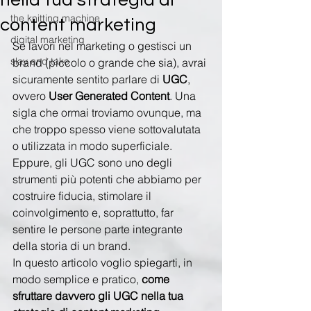
nella tua strategia di
the knitting machine
content marketing
digital marketing
Se lavori nel marketing o gestisci un 
slay and take
brand (piccolo o grande che sia), avrai 
sicuramente sentito parlare di 
UGC
, 
ovvero 
User Generated Content
. Una 
sigla che ormai troviamo ovunque, ma 
che troppo spesso viene sottovalutata 
o utilizzata in modo superficiale.
Eppure, gli UGC sono uno degli 
strumenti più potenti che abbiamo per 
costruire fiducia, stimolare il 
coinvolgimento e, soprattutto, far 
sentire le persone parte integrante 
della storia di un brand.
In questo articolo voglio spiegarti, in 
modo semplice e pratico, 
come 
sfruttare davvero gli UGC nella tua 