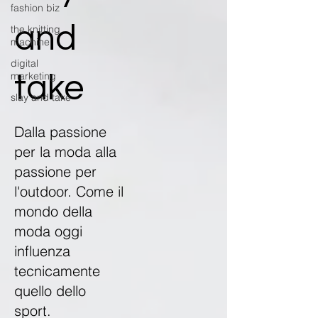
fashion biz
and
the knitting
machine
digital
marketing
take
slay and take
Dalla passione
per la moda alla
passione per
l'outdoor. Come il
mondo della
moda oggi
influenza
tecnicamente
quello dello
sport.