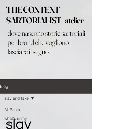
THE CONTENT
SARTORIALIST | atelier
dove nascono storie sartoriali
per brand che vogliono
lasciare il segno.
Blog
slay and take
All Posts
what's in my
slay
bag