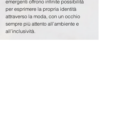
emergenti offrono infinite possibilità 
per esprimere la propria identità 
attraverso la moda, con un occhio 
sempre più attento all’ambiente e 
all’inclusività.
Vuoi restare aggiornato sulle ultime 
tendenze e comunicare efficacemente 
il tuo brand nel settore moda? 
Contattami per una consulenza di 
digital marketing su misura!
Sara Coppola
the content sartorialist - copywriter 
specializzata in moda
blog di moda
fashion blog
fashion business
fashion trends
fashion biz