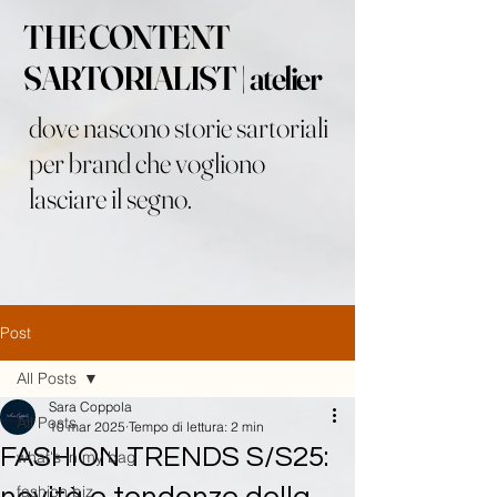
THE CONTENT
SARTORIALIST | atelier
dove nascono storie sartoriali
per brand che vogliono
lasciare il segno.
Post
All Posts
Sara Coppola
All Posts
10 mar 2025
Tempo di lettura: 2 min
FASHION TRENDS S/S25:
what's in my bag
fashion biz