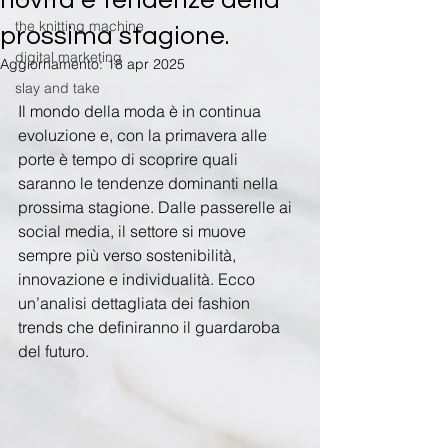
novità e tendenze della
the knitting machine
prossima stagione.
digital marketing
Aggiornamento:
18 apr 2025
slay and take
Il mondo della moda è in continua 
evoluzione e, con la primavera alle 
porte è tempo di scoprire quali 
saranno le tendenze dominanti nella 
prossima stagione. Dalle passerelle ai 
social media, il settore si muove 
sempre più verso sostenibilità, 
innovazione e individualità. Ecco 
un’analisi dettagliata dei fashion 
trends che definiranno il guardaroba 
del futuro.