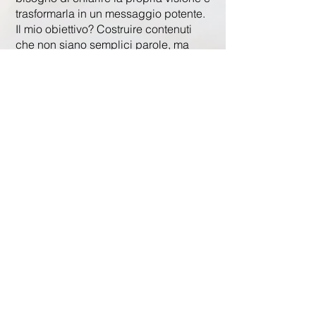
trasformarla in un messaggio potente.
Il mio obiettivo? Costruire contenuti
che non siano semplici parole, ma
vere esperienze capaci di far sentire il
brand vivo, vicino, umano.
About Me.
Ciao!!! Mi chiamo Sara e mi muovo
da sempre tra creatività, strategia e
artigianalità.
Il mio percorso nasce nella
maglieria artigianale: un mondo fatto
di pazienza, attenzione al dettaglio e
gesti che danno forma a qualcosa di
unico, punto dopo punto.